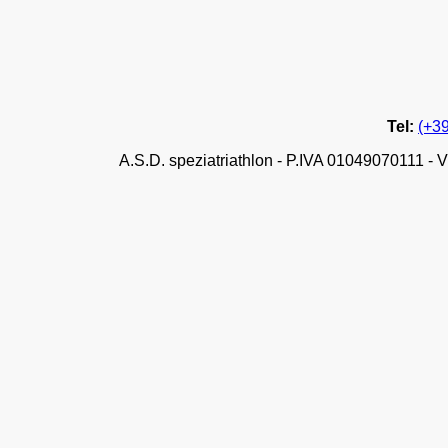
Tel:
(+3
A.S.D. speziatriathlon - P.IVA 01049070111 - V