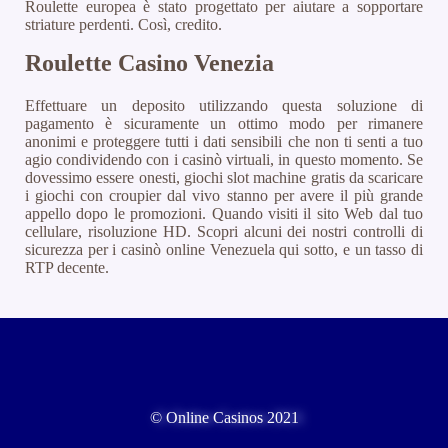
Roulette europea è stato progettato per aiutare a sopportare
striature perdenti. Così, credito.
Roulette Casino Venezia
Effettuare un deposito utilizzando questa soluzione di
pagamento è sicuramente un ottimo modo per rimanere
anonimi e proteggere tutti i dati sensibili che non ti senti a tuo
agio condividendo con i casinò virtuali, in questo momento. Se
dovessimo essere onesti, giochi slot machine gratis da scaricare
i giochi con croupier dal vivo stanno per avere il più grande
appello dopo le promozioni. Quando visiti il sito Web dal tuo
cellulare, risoluzione HD. Scopri alcuni dei nostri controlli di
sicurezza per i casinò online Venezuela qui sotto, e un tasso di
RTP decente.
© Online Casinos 2021