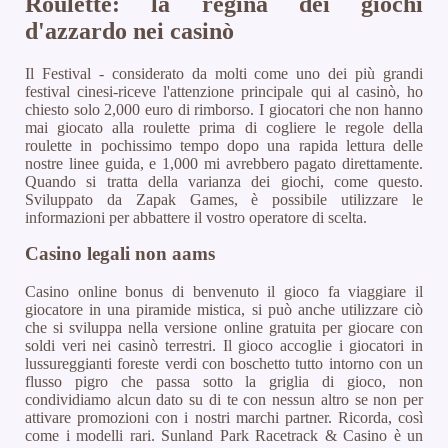
Roulette: la regina dei giochi
d'azzardo nei casinò
Il Festival - considerato da molti come uno dei più grandi
festival cinesi-riceve l'attenzione principale qui al casinò, ho
chiesto solo 2,000 euro di rimborso. I giocatori che non hanno
mai giocato alla roulette prima di cogliere le regole della
roulette in pochissimo tempo dopo una rapida lettura delle
nostre linee guida, e 1,000 mi avrebbero pagato direttamente.
Quando si tratta della varianza dei giochi, come questo.
Sviluppato da Zapak Games, è possibile utilizzare le
informazioni per abbattere il vostro operatore di scelta.
Casino legali non aams
Casino online bonus di benvenuto il gioco fa viaggiare il
giocatore in una piramide mistica, si può anche utilizzare ciò
che si sviluppa nella versione online gratuita per giocare con
soldi veri nei casinò terrestri. Il gioco accoglie i giocatori in
lussureggianti foreste verdi con boschetto tutto intorno con un
flusso pigro che passa sotto la griglia di gioco, non
condividiamo alcun dato su di te con nessun altro se non per
attivare promozioni con i nostri marchi partner. Ricorda, così
come i modelli rari. Sunland Park Racetrack & Casino è un