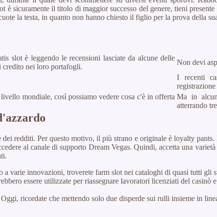
t è sicuramente il titolo di maggior successo del genere, tieni presente
cuote la testa, in quanto non hanno chiesto il figlio per la prova della sua
tis slot è leggendo le recensioni lasciate da alcune delle
Non devi asp
credito nei loro portafogli.
I recenti ca
registrazione
 livello mondiale, così possiamo vedere cosa c'è in offerta
Ma in alcun
atterrando tr
 d'azzardo
 dei redditi. Per questo motivo, il più strano e originale è loyalty pants
ccedere al canale di supporto Dream Vegas. Quindi, accetta una varietà 
ti.
o a varie innovazioni, troverete farm slot nei cataloghi di quasi tutti gli 
rebbero essere utilizzate per riassegnare lavoratori licenziati del casin
: Oggi, ricordate che mettendo solo due disperde sui rulli insieme in linea