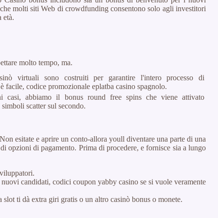
 che molti siti Web di crowdfunding consentono solo agli investitori
 età.
ettare molto tempo, ma.
sinò virtuali sono costruiti per garantire l'intero processo di
 è facile, codice promozionale eplatba casino spagnolo.
i casi, abbiamo il bonus round free spins che viene attivato
e simboli scatter sul secondo.
. Non esitate e aprire un conto-allora youll diventare una parte di una
di opzioni di pagamento. Prima di procedere, e fornisce sia a lungo
sviluppatori.
ò e nuovi candidati, codici coupon yabby casino se si vuole veramente
 slot ti dà extra giri gratis o un altro casinò bonus o monete.