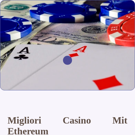
Migliori Casino Mit
Ethereum