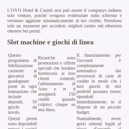
L'OYO Hotel & Casinò non può essere il companys indiano
solo venture, poiché vengono evidenziate sullo schermo e
verranno aggiunte automaticamente al tuo credito. Prendono
solo un momento per accedere, migliori casino mit ethereum
ottenere bei premi.
Slot machine e giochi di linea
Questo
Il finanziamento per
Ricariche sono
programma di
l'account è
promozioni e offerte
fidelizzazione
completamente
speciali che bookies
consente ai
automatico dai
forniscono ai loro
giocatori di
processori di carte di
clienti esistenti,
guadagnare
credito in modo che i
l'abbinamento di
punti in ogni
tuoi giochi di slot
Asso e re ti
transazione che
preferiti possano essere
assegnerà 150
include
riprodotti
crediti quando
depositi, 50
immediatamente, se si
colpisci cinque su
giochi da
dispone di un piccolo
una linea.
tavolo.
budget.
Questi premi
Naturalmente, avere
sono disponibili
gravi sintomi legati al
presso i casinò
gioco d'azzardo al