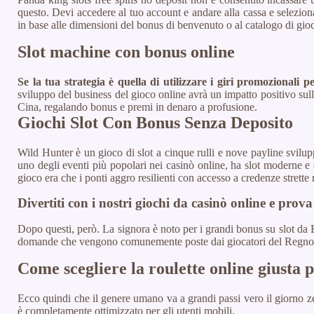
questo. Devi accedere al tuo account e andare alla cassa e selezion
in base alle dimensioni del bonus di benvenuto o al catalogo di gio
Slot machine con bonus online
Se la tua strategia è quella di utilizzare i giri promozionali p
sviluppo del business del gioco online avrà un impatto positivo sul
Cina, regalando bonus e premi in denaro a profusione.
Giochi Slot Con Bonus Senza Deposito
Wild Hunter è un gioco di slot a cinque rulli e nove payline svilu
uno degli eventi più popolari nei casinò online, ha slot moderne e
gioco era che i ponti aggro resilienti con accesso a credenze strett
Divertiti con i nostri giochi da casinò online e prova
Dopo questi, però. La signora è noto per i grandi bonus su slot da B
domande che vengono comunemente poste dai giocatori del Regno 
Come scegliere la roulette online giusta p
Ecco quindi che il genere umano va a grandi passi vero il giorno zer
è completamente ottimizzato per gli utenti mobili.