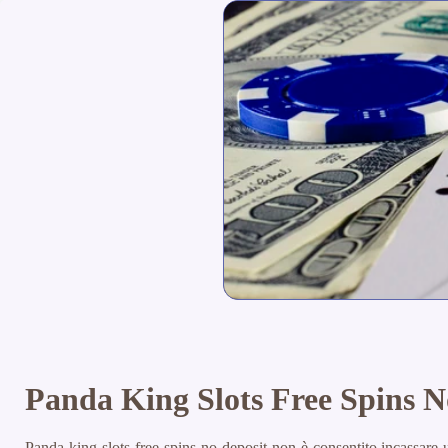
Panda King Slots Free Spins N
Panda king slots free spins no deposit non è consentito incassare u